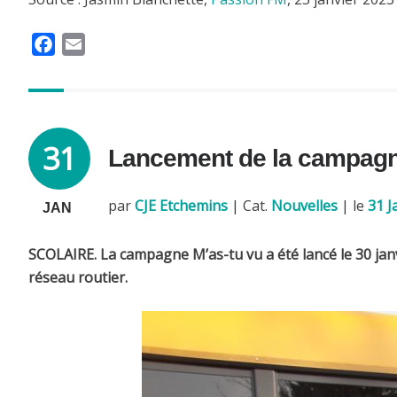
F
E
a
m
c
a
e
i
b
l
31
Lancement de la campagn
o
o
k
par
CJE Etchemins
|
Cat.
Nouvelles
| le
31 J
JAN
SCOLAIRE. La campagne M’as-tu vu a été lancé le 30 janvie
réseau routier.