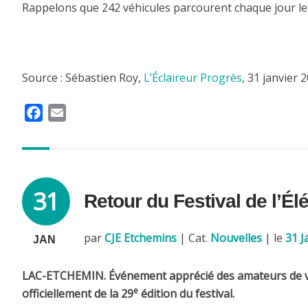
Rappelons que 242 véhicules parcourent chaque jour le t
Source : Sébastien Roy,
L’Éclaireur Progrès
, 31 janvier 
F
E
a
m
c
a
e
i
b
l
31
Retour du Festival de l’É
o
o
k
par
CJE Etchemins
|
Cat.
Nouvelles
| le
31 J
JAN
LAC-ETCHEMIN. Événement apprécié des amateurs de voitur
e
officiellement de la 29
édition du festival.