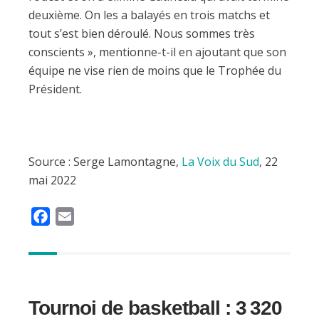
deuxième. On les a balayés en trois matchs et
tout s’est bien déroulé. Nous sommes très
conscients », mentionne-t-il en ajoutant que son
équipe ne vise rien de moins que le Trophée du
Président.
Source : Serge Lamontagne,
La Voix du Sud
, 22
mai 2022
F
E
a
m
c
a
e
i
b
l
Tournoi de basketball : 3 320
o