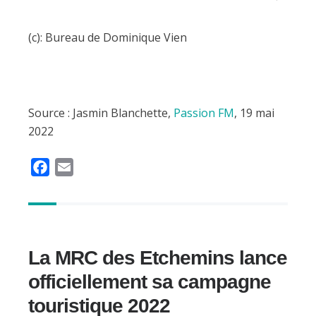
(c): Bureau de Dominique Vien
Source : Jasmin Blanchette,
Passion FM
, 19 mai
2022
F
E
a
m
c
a
e
i
b
l
La MRC des Etchemins lance
o
o
officiellement sa campagne
k
touristique 2022