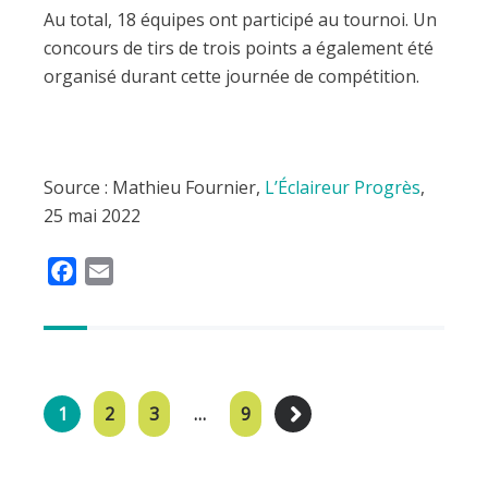
Au total, 18 équipes ont participé au tournoi. Un
concours de tirs de trois points a également été
organisé durant cette journée de compétition.
Source : Mathieu Fournier,
L’Éclaireur Progrès
,
25 mai 2022
F
E
a
m
c
a
e
i
b
l
o
1
2
3
…
9
o
k