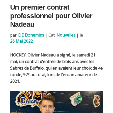
b
l
Un premier contrat
o
o
professionnel pour Olivier
k
Nadeau
par
CJE Etchemins
|
Cat.
Nouvelles
| le
26 Mai 2022
HOCKEY. Olivier Nadeau a signé, le samedi 21
mai, un contrat d’entrée de trois ans avec les
Sabres de Buffalo, qui en avaient leur choix de 4e
e
tonde, 97
au total, lors de l’encan amateur de
2021.