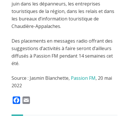
juin dans les dépanneurs, les entreprises
touristiques de la région, dans les relais et dans
les bureaux d’information touristique de
Chaudière-Appalaches.
Des placements en messages radio offrant des
suggestions d’activités à faire seront d’ailleurs
diffusés à Passion FM pendant 14 semaines cet
été.
Source : Jasmin Blanchette,
Passion FM
, 20 mai
2022
F
E
a
m
c
a
e
i