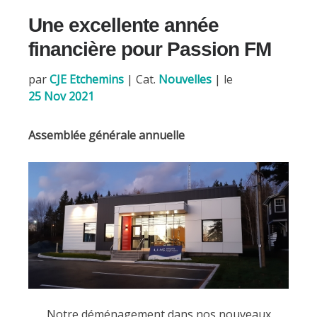
b
l
Une excellente année
o
o
financière pour Passion FM
k
par
CJE Etchemins
|
Cat.
Nouvelles
| le
25 Nov 2021
Assemblée générale annuelle
Notre déménagement dans nos nouveaux