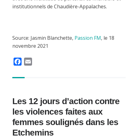
institutionnels de Chaudière-Appalaches.
Source: Jasmin Blanchette,
Passion FM
, le 18
novembre 2021
F
E
a
m
c
a
e
i
b
l
Les 12 jours d’action contre
o
o
les violences faites aux
k
femmes soulignés dans les
Etchemins