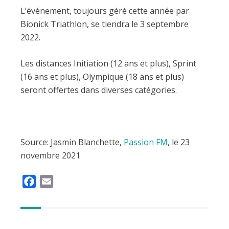
L’événement, toujours géré cette année par
Bionick Triathlon, se tiendra le 3 septembre
2022.
Les distances Initiation (12 ans et plus), Sprint
(16 ans et plus), Olympique (18 ans et plus)
seront offertes dans diverses catégories.
Source: Jasmin Blanchette,
Passion FM
, le 23
novembre 2021
F
E
a
m
c
a
e
i