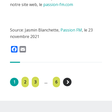
notre site web, le
passion-fm.com
Source: Jasmin Blanchette,
Passion FM
, le 23
novembre 2021
F
E
a
m
c
a
e
i
b
l
o
1
2
3
…
6
o
k
Intégration et infographie:
FOLO