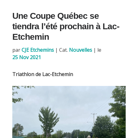
e
i
b
l
Une Coupe Québec se
o
o
tiendra l’été prochain à Lac-
k
Etchemin
par
CJE Etchemins
|
Cat.
Nouvelles
| le
25 Nov 2021
Triathlon de Lac-Etchemin