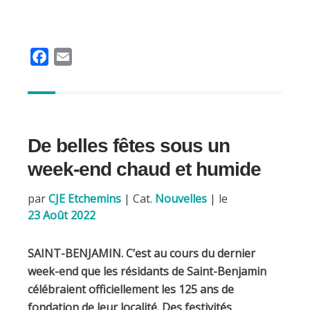
F
E
a
m
c
a
e
i
b
l
De belles fêtes sous un
o
o
week-end chaud et humide
k
par
CJE Etchemins
|
Cat.
Nouvelles
| le
23 Août 2022
SAINT-BENJAMIN. C’est au cours du dernier
week-end que les résidants de Saint-Benjamin
célébraient officiellement les 125 ans de
fondation de leur localité. Des festivités