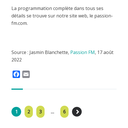
La programmation complète dans tous ses
détails se trouve sur notre site web, le passion-
fm.com.
Source : Jasmin Blanchette,
Passion FM
, 17 août
2022
F
E
a
m
c
a
e
i
b
l
o
1
2
3
…
6
o
k