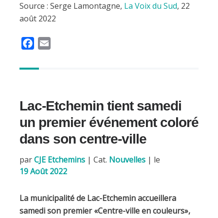
Source : Serge Lamontagne,
La Voix du Sud
, 22
août 2022
F
E
a
m
c
a
e
i
b
l
Lac-Etchemin tient samedi
o
o
un premier événement coloré
k
dans son centre-ville
par
CJE Etchemins
|
Cat.
Nouvelles
| le
19 Août 2022
La municipalité de Lac-Etchemin accueillera
samedi son premier «Centre-ville en couleurs»,