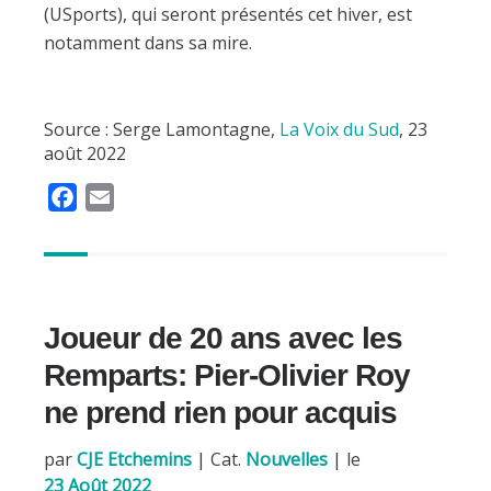
(USports), qui seront présentés cet hiver, est
notamment dans sa mire.
Source : Serge Lamontagne,
La Voix du Sud
, 23
août 2022
F
E
a
m
c
a
e
i
b
l
Joueur de 20 ans avec les
o
o
Remparts: Pier-Olivier Roy
k
ne prend rien pour acquis
par
CJE Etchemins
|
Cat.
Nouvelles
| le
23 Août 2022