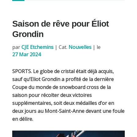
c
a
e
i
b
l
Saison de rêve pour Éliot
o
o
Grondin
k
par
CJE Etchemins
|
Cat.
Nouvelles
| le
27 Mar 2024
SPORTS. Le globe de cristal était déjà acquis,
sauf qu’Eliot Grondin a profité de la dernière
Coupe du monde de snowboard cross de la
saison pour récolter deux victoires
supplémentaires, soit deux médailles d’or en
deux jours au Mont-Saint-Anne devant une foule
en délire.