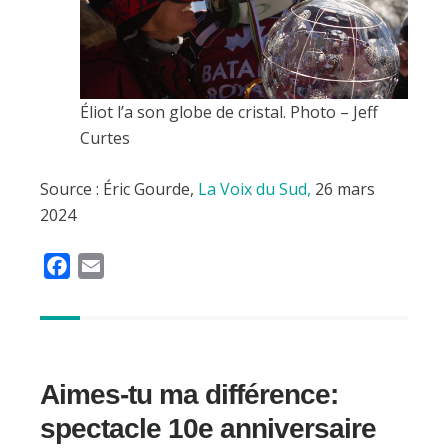
Éliot l’a son globe de cristal. Photo – Jeff
Curtes
Source : Éric Gourde,
La Voix du Sud,
26 mars
2024
F
E
a
m
c
a
e
i
b
l
Aimes-tu ma différence:
o
o
spectacle 10e anniversaire
k