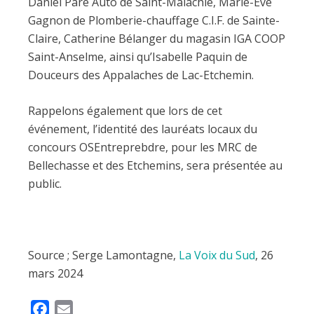
Daniel Paré Auto de Saint-Malachie, Marie-Ève
Gagnon de Plomberie-chauffage C.I.F. de Sainte-
Claire, Catherine Bélanger du magasin IGA COOP
Saint-Anselme, ainsi qu’Isabelle Paquin de
Douceurs des Appalaches de Lac-Etchemin.
Rappelons également que lors de cet
événement, l’identité des lauréats locaux du
concours OSEntreprebdre, pour les MRC de
Bellechasse et des Etchemins, sera présentée au
public.
Source ; Serge Lamontagne,
La Voix du Sud
, 26
mars 2024
F
E