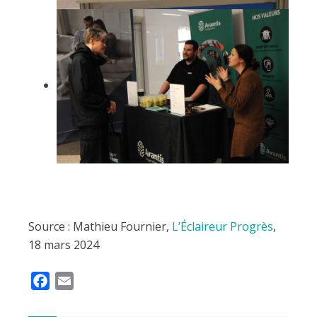
Source : Mathieu Fournier,
L’Éclaireur Progrès
,
18 mars 2024
F
E
a
m