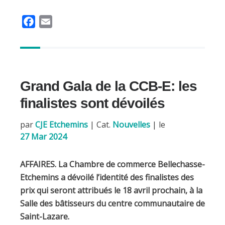
F
E
a
m
c
a
e
i
b
l
Grand Gala de la CCB-E: les
o
o
finalistes sont dévoilés
k
par
CJE Etchemins
|
Cat.
Nouvelles
| le
27 Mar 2024
AFFAIRES. La Chambre de commerce Bellechasse-
Etchemins a dévoilé l’identité des finalistes des
prix qui seront attribués le 18 avril prochain, à la
Salle des bâtisseurs du centre communautaire de
Saint-Lazare.