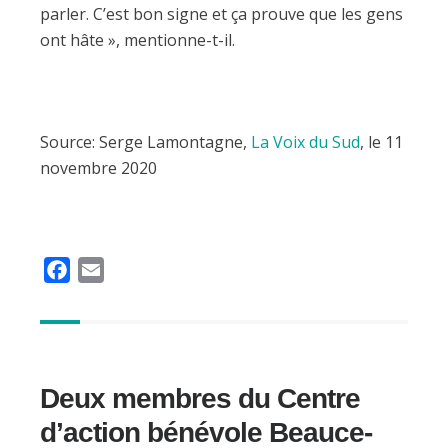
parler. C’est bon signe et ça prouve que les gens
ont hâte », mentionne-t-il.
Source: Serge Lamontagne,
La Voix du Sud
, le 11
novembre 2020
F
E
a
m
c
a
e
i
b
l
Deux membres du Centre
o
o
d’action bénévole Beauce-