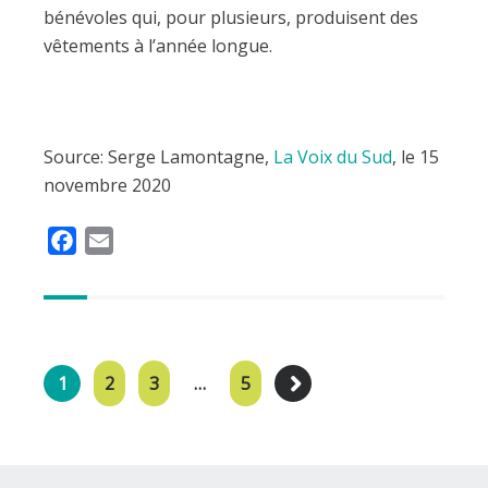
bénévoles qui, pour plusieurs, produisent des
vêtements à l’année longue.
Source: Serge Lamontagne,
La Voix du Sud
, le 15
novembre 2020
F
E
a
m
c
a
e
i
b
l
o
1
2
3
…
5
o
k