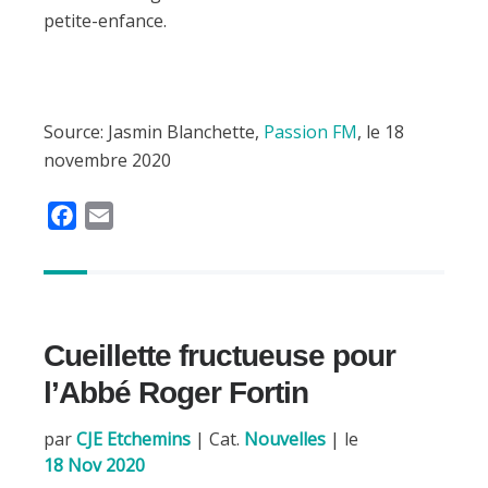
petite-enfance.
Source: Jasmin Blanchette,
Passion FM
, le 18
novembre 2020
F
E
a
m
c
a
e
i
b
l
Cueillette fructueuse pour
o
o
l’Abbé Roger Fortin
k
par
CJE Etchemins
|
Cat.
Nouvelles
| le
18 Nov 2020