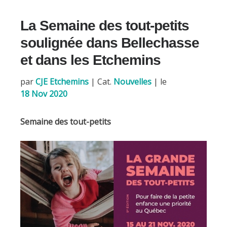
b
l
La Semaine des tout-petits
o
o
soulignée dans Bellechasse
k
et dans les Etchemins
par
CJE Etchemins
|
Cat.
Nouvelles
| le
18 Nov 2020
Semaine des tout-petits