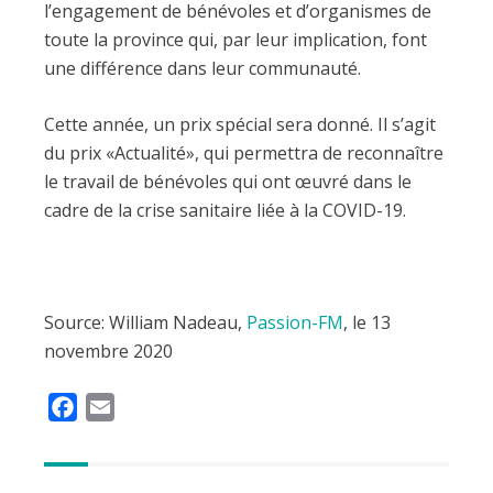
l’engagement de bénévoles et d’organismes de
toute la province qui, par leur implication, font
une différence dans leur communauté.
Cette année, un prix spécial sera donné. Il s’agit
du prix «Actualité», qui permettra de reconnaître
le travail de bénévoles qui ont œuvré dans le
cadre de la crise sanitaire liée à la COVID-19.
Source: William Nadeau,
Passion-FM
, le 13
novembre 2020
F
E
a
m
c
a
e
i