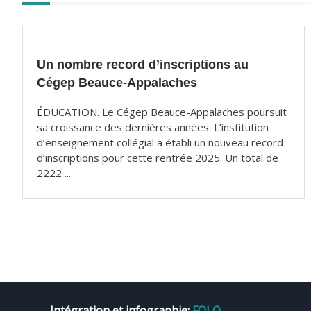
k
Autres
articles
Un nombre record d’inscriptions au
Cégep Beauce-Appalaches
ÉDUCATION. Le Cégep Beauce-Appalaches poursuit
sa croissance des dernières années. L’institution
d’enseignement collégial a établi un nouveau record
d’inscriptions pour cette rentrée 2025. Un total de
2222 ...
Intégration et infographie:
FOLO