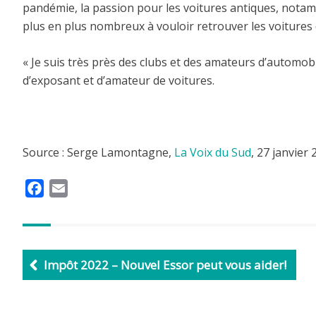
pandémie, la passion pour les voitures antiques, notam
plus en plus nombreux à vouloir retrouver les voitures
« Je suis très près des clubs et des amateurs d’automobi
d’exposant et d’amateur de voitures.
Source : Serge Lamontagne,
La Voix du Sud
, 27 janvier
F
E
a
m
c
a
e
i
b
l
Impôt 2022 – Nouvel Essor peut vous aider!
o
o