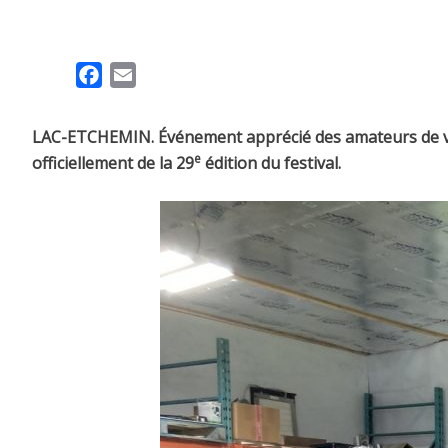
F
E
a
m
c
a
LAC-ETCHEMIN. Événement apprécié des amateurs de voitur
e
i
e
officiellement de la 29
édition du festival.
b
l
o
o
k