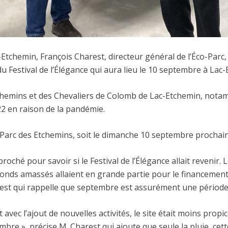
tchemin, François Charest, directeur général de l’Éco-Parc
u Festival de l’Élégance qui aura lieu le 10 septembre à Lac
chemins et des Chevaliers de Colomb de Lac-Etchemin, notam
22 en raison de la pandémie.
co-Parc des Etchemins, soit le dimanche 10 septembre prochain,
ché pour savoir si le Festival de l’Élégance allait revenir.
ds amassés allaient en grande partie pour le financement de
arest qui rappelle que septembre est assurément une période
 avec l’ajout de nouvelles activités, le site était moins propic
re », précise M. Charest qui ajoute que seule la pluie, cet