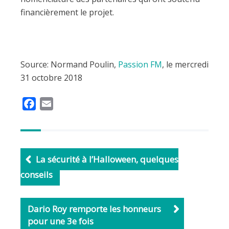
financièrement le projet.
Source: Normand Poulin,
Passion FM
, le mercredi
31 octobre 2018
F
E
a
m
c
a
e
i
b
l
La sécurité à l’Halloween, quelques
o
conseils
o
k
Dario Roy remporte les honneurs
pour une 3e fois