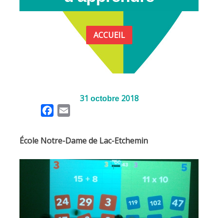
ACCUEIL
31
2018
octobre
F
E
a
m
c
a
École Notre-Dame de Lac-Etchemin
e
i
b
l
o
o
k