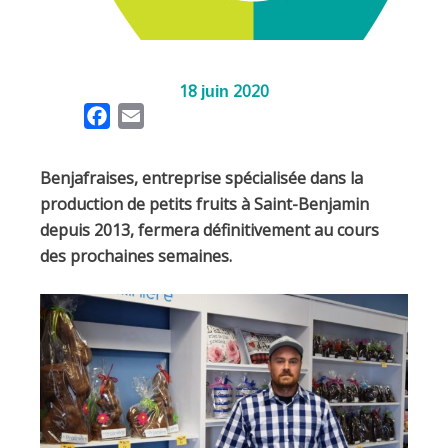
18
2020
juin
F
E
a
m
c
a
Benjafraises, entreprise spécialisée dans la
e
i
production de petits fruits à Saint-Benjamin
b
l
depuis 2013, fermera définitivement au cours
o
des prochaines semaines.
o
k