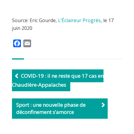
Source: Eric Gourde,
L’Éclaireur Progrès
, le 17
juin 2020
F
E
a
m
c
a
e
i
b
l
COVID-19 : il ne reste que 17 cas en
o
Chaudière-Appalaches
o
k
Sport : une nouvelle phase de
déconfinement s’amorce