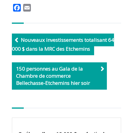
F
E
a
m
c
a
e
i
b
l
Nouveaux investissements totalisant 64
o
000 $ dans la MRC des Etchemins
o
k
150 personnes au Gala de la
Chambre de commerce
Bellechasse-Etchemins hier soir
Autres
articles