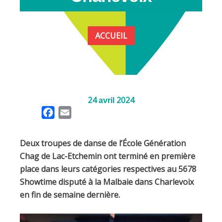
ACCUEIL
24
2024
avril
F
E
a
m
c
a
Deux troupes de danse de l’École Génération
e
i
Chag de Lac-Etchemin ont terminé en première
b
l
place dans leurs catégories respectives au 5678
o
Showtime disputé à la Malbaie dans Charlevoix
o
en fin de semaine dernière.
k