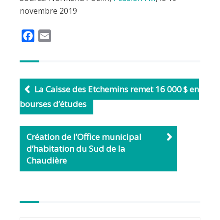
novembre 2019
F
E
a
m
c
a
e
i
b
l
La Caisse des Etchemins remet 16 000 $ en
o
bourses d’études
o
k
Création de l’Office municipal
d’habitation du Sud de la
Chaudière
Autres