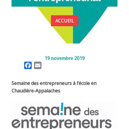
ACCUEIL
19
2019
novembre
F
E
a
m
c
a
Semaine des entrepreneurs à l’école en
e
i
Chaudière-Appalaches
b
l
o
o
k