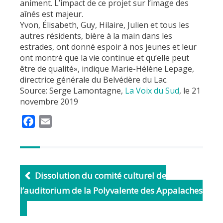
animent. L’impact de ce projet sur l’image des
aînés est majeur.
Yvon, Élisabeth, Guy, Hilaire, Julien et tous les
autres résidents, bière à la main dans les
estrades, ont donné espoir à nos jeunes et leur
ont montré que la vie continue et qu’elle peut
être de qualité», indique Marie-Hélène Lepage,
directrice générale du Belvédère du Lac.
Source: Serge Lamontagne,
La Voix du Sud
, le 21
novembre 2019
F
E
a
m
c
a
e
i
b
l
Dissolution du comité culturel de
o
l’auditorium de la Polyvalente des Appalaches
o
k