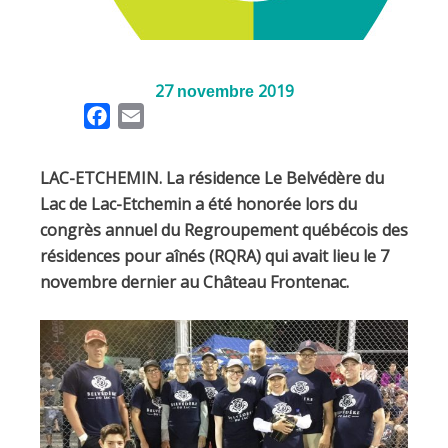
27
2019
novembre
F
E
a
m
c
a
LAC-ETCHEMIN. La résidence Le Belvédère du
e
i
Lac de Lac-Etchemin a été honorée lors du
b
l
congrès annuel du Regroupement québécois des
o
résidences pour aînés (RQRA) qui avait lieu le 7
o
novembre dernier au Château Frontenac.
k