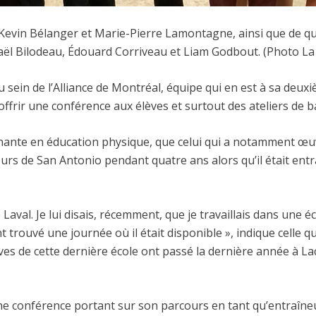
evin Bélanger et Marie-Pierre Lamontagne, ainsi que de qua
haël Bilodeau, Édouard Corriveau et Liam Godbout. (Photo 
u sein de l’Alliance de Montréal, équipe qui en est à sa deux
’offrir une conférence aux élèves et surtout des ateliers de b
gnante en éducation physique, que celui qui a notamment œu
Spurs de San Antonio pendant quatre ans alors qu’il était ent
aval. Je lui disais, récemment, que je travaillais dans une éco
nt trouvé une journée où il était disponible », indique cell
ves de cette dernière école ont passé la dernière année à La
une conférence portant sur son parcours en tant qu’entraîne