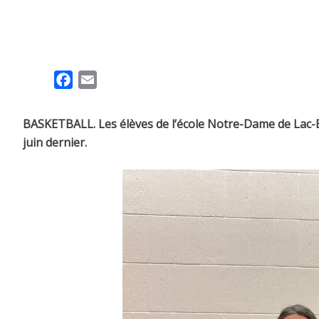
F
E
a
m
c
a
BASKETBALL. Les élèves de l’école Notre-Dame de Lac-Etc
e
i
juin dernier.
b
l
o
o
k