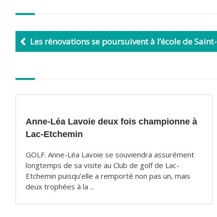
a
m
c
a
e
i
b
l
Les rénovations se poursuivent à l’école de Saint
o
o
k
Autres
articles
Anne-Léa Lavoie deux fois championne à
Lac-Etchemin
GOLF. Anne-Léa Lavoie se souviendra assurément
longtemps de sa visite au Club de golf de Lac-
Etchemin puisqu’elle a remporté non pas un, mais
deux trophées à la ...