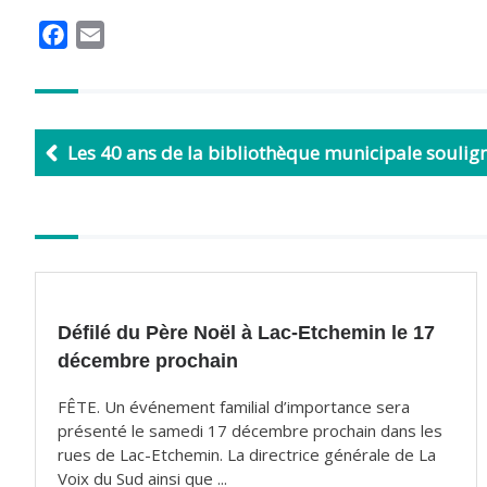
F
E
a
m
c
a
e
i
b
l
Les 40 ans de la bibliothèque municipale soulig
o
o
k
Autres
articles
Défilé du Père Noël à Lac-Etchemin le 17
décembre prochain
FÊTE. Un événement familial d’importance sera
présenté le samedi 17 décembre prochain dans les
rues de Lac-Etchemin. La directrice générale de La
Voix du Sud ainsi que ...