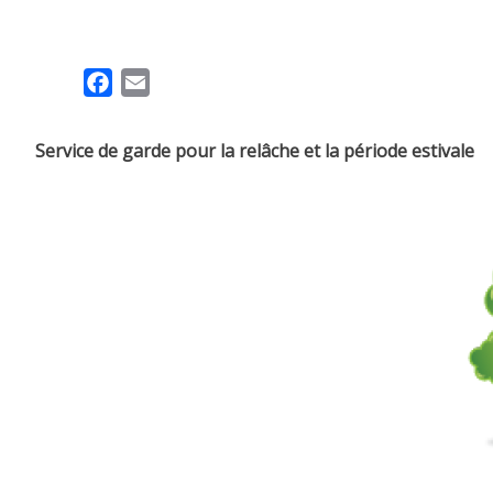
F
E
a
m
c
a
Service de garde pour la relâche et la période estivale
e
i
b
l
o
o
k