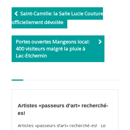
e
i
b
l
Saint-Camille: la Salle Lucie Couture
o
officiellement dévoilée
o
k
Portes ouvertes Mangeons local:
400 visiteurs malgré la pluie à
Lac-Etchemin
Autres
articles
Artistes «passeurs d’art» recherché-
es!
Artistes «passeurs d’art» recherché-es! Le