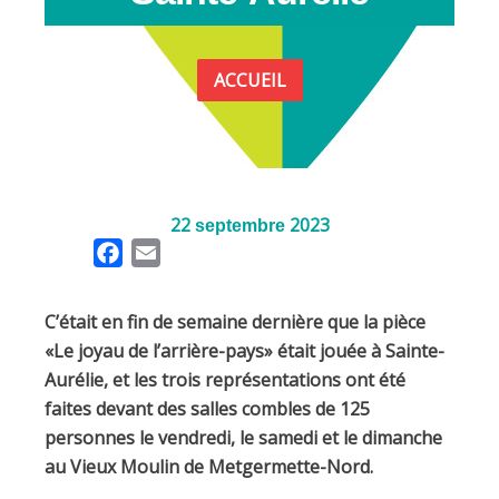
ACCUEIL
22
2023
septembre
F
E
a
m
c
a
C’était en fin de semaine dernière que la pièce
e
i
«Le joyau de l’arrière-pays» était jouée à Sainte-
b
l
Aurélie, et les trois représentations ont été
o
faites devant des salles combles de 125
o
personnes le vendredi, le samedi et le dimanche
k
au Vieux Moulin de Metgermette-Nord.