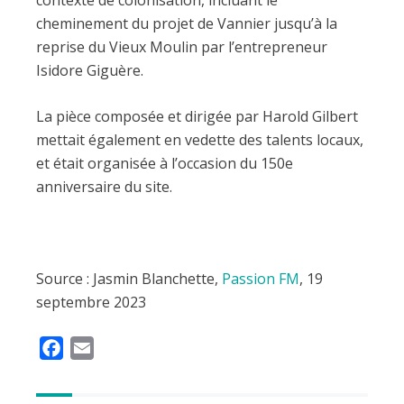
cheminement du projet de Vannier jusqu’à la
reprise du Vieux Moulin par l’entrepreneur
Isidore Giguère.
La pièce composée et dirigée par Harold Gilbert
mettait également en vedette des talents locaux,
et était organisée à l’occasion du 150e
anniversaire du site.
Source : Jasmin Blanchette,
Passion FM
, 19
septembre 2023
F
E
a
m
c
a