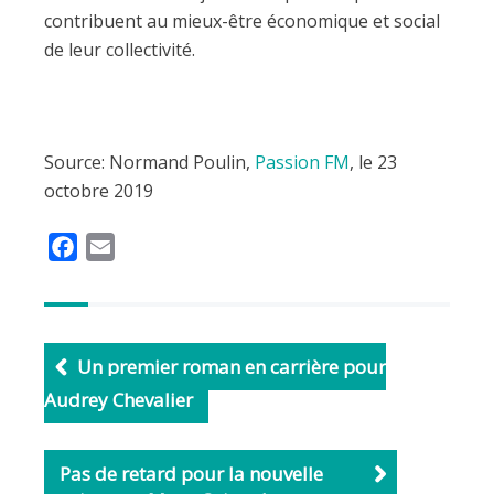
contribuent au mieux-être économique et social
de leur collectivité.
Source: Normand Poulin,
Passion FM
, le 23
octobre 2019
F
E
a
m
c
a
e
i
b
l
Un premier roman en carrière pour
o
Audrey Chevalier
o
k
Pas de retard pour la nouvelle