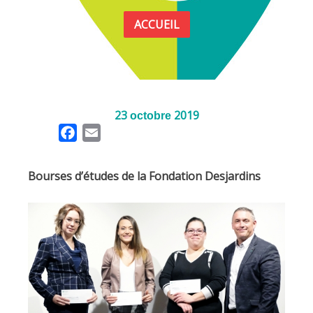
ACCUEIL
23
2019
octobre
F
E
a
m
c
a
Bourses d’études de la Fondation Desjardins
e
i
b
l
o
o
k