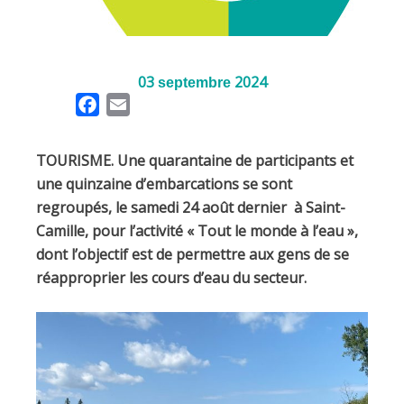
03
2024
septembre
F
E
a
m
c
a
TOURISME. Une quarantaine de participants et
e
i
une quinzaine d’embarcations se sont
b
l
regroupés, le samedi 24 août dernier à Saint-
o
Camille, pour l’activité « Tout le monde à l’eau »,
o
dont l’objectif est de permettre aux gens de se
k
réapproprier les cours d’eau du secteur.