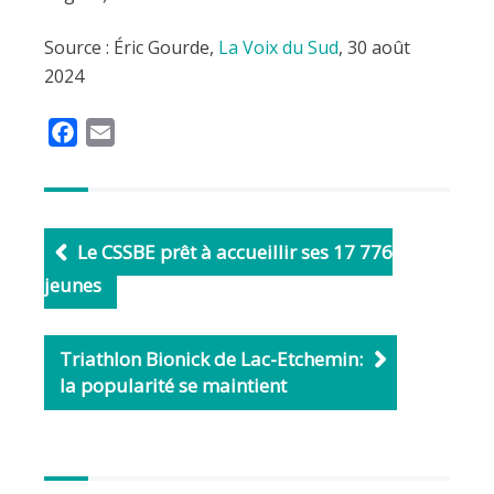
Source : Éric Gourde,
La Voix du Sud
, 30 août
2024
F
E
a
m
c
a
e
i
b
l
Le CSSBE prêt à accueillir ses 17 776
o
jeunes
o
k
Triathlon Bionick de Lac-Etchemin:
la popularité se maintient
Autres