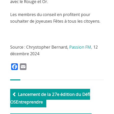
avec le Rouge et Or.
Les membres du conseil en profitent pour
souhaiter de joyeuses Fêtes à tous les citoyens.
Source : Chrystopher Bernard,
Passion FM,
12
décembre 2024
F
E
a
m
c
a
e
i
b
l
Lancement de la 27e édition du Défi
o
OSEntreprendre
o
k