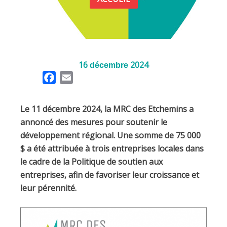
16
2024
décembre
F
E
a
m
c
a
Le 11 décembre 2024, la MRC des Etchemins a
e
i
annoncé des mesures pour soutenir le
b
l
développement régional. Une somme de 75 000
o
$ a été attribuée à trois entreprises locales dans
o
le cadre de la Politique de soutien aux
k
entreprises, afin de favoriser leur croissance et
leur pérennité.