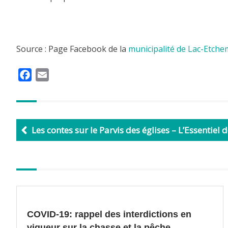
Source : Page Facebook de la
municipalité de Lac-Etche
F
E
a
m
c
a
e
i
b
l
Les contes sur le Parvis des églises – L’Essentiel
o
o
k
Autres
articles
COVID-19: rappel des interdictions en
vigueur sur la chasse et la pêche