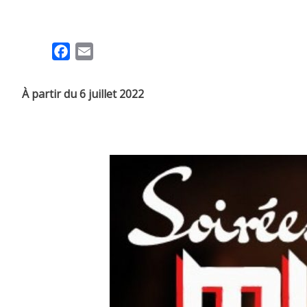
F
E
a
m
c
a
À partir du 6 juillet 2022
e
i
b
l
o
o
k