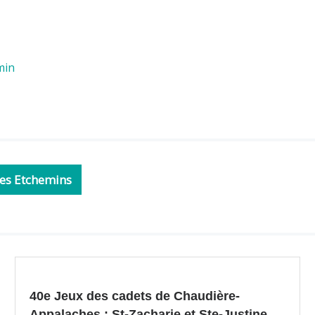
min
 des Etchemins
40e Jeux des cadets de Chaudière-
Appalaches : St-Zacharie et Ste-Justine