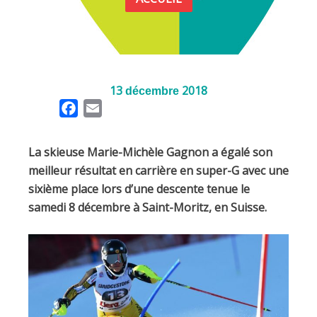
13
2018
décembre
F
E
a
m
c
a
La skieuse Marie-Michèle Gagnon a égalé son
e
i
meilleur résultat en carrière en super-G avec une
b
l
sixième place lors d’une descente tenue le
o
samedi 8 décembre à Saint-Moritz, en Suisse.
o
k