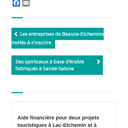
F
E
a
m
c
a
e
i
b
l
Les entreprises de Beauce-Etchemins
o
invités à s’inscrire
o
k
Des spiritueux à base d’érable
fabriqués à Sainte-Sabine
Autres
articles
Aide financière pour deux projets
touristiques à Lac-Etchemin et à