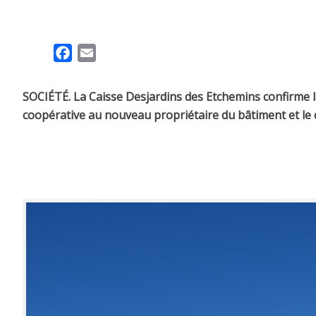
F
E
a
m
c
a
SOCIÉTÉ. La Caisse Desjardins des Etchemins confirme la 
e
i
coopérative au nouveau propriétaire du bâtiment et le
b
l
o
o
k