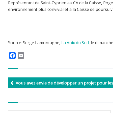
Représentant de Saint-Cyprien au CA de la Caisse, Roger
environnement plus convivial et à la Caisse de poursuiv
Source: Serge Lamontagne,
La Voix du Sud
, l
e dimanche
F
E
a
m
c
a
e
i
b
l
Vous avez envie de développer un projet pour l
o
o
k
Autres
articles