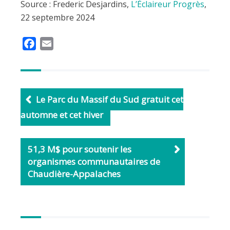
Source : Frederic Desjardins,
L’Éclaireur Progrès
,
22 septembre 2024
F
E
a
m
c
a
e
i
b
l
Le Parc du Massif du Sud gratuit cet
o
automne et cet hiver
o
k
51,3 M$ pour soutenir les
organismes communautaires de
Chaudière-Appalaches
Autres