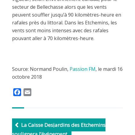
secteur de Bellechasse alors que les vents
peuvent souffler jusqu’à 90 kilomètres-heure en
rafales près du littoral. Dans les Etchemins, les
vents sont moins intenses avec des rafales
pouvant aller à 70 kilomètres-heure.
Source: Normand Poulin,
Passion FM
, le mardi 16
octobre 2018
F
E
a
m
c
a
e
i
b
l
La Caisse Desjardins des Etchemins
o
soulignera l’événement