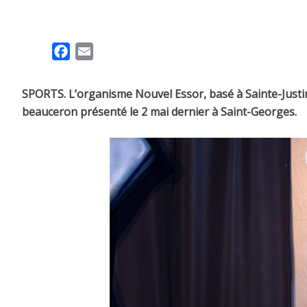
F
E
a
m
c
a
SPORTS. L’organisme Nouvel Essor, basé à Sainte-Justin
e
i
beauceron présenté le 2 mai dernier à Saint-Georges.
b
l
o
o
k