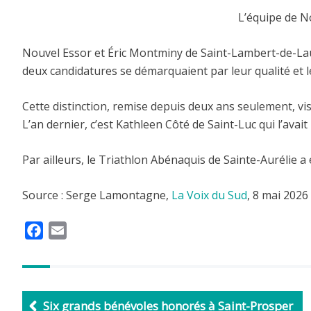
L’équipe de N
Nouvel Essor et Éric Montminy de Saint-Lambert-de-Lauz
deux candidatures se démarquaient par leur qualité et
Cette distinction, remise depuis deux ans seulement, v
L’an dernier, c’est Kathleen Côté de Saint-Luc qui l’avai
Par ailleurs, le Triathlon Abénaquis de Sainte-Aurélie
Source : Serge Lamontagne,
La Voix du Sud
, 8 mai 2026
F
E
a
m
c
a
e
i
b
l
Six grands bénévoles honorés à Saint-Prosper