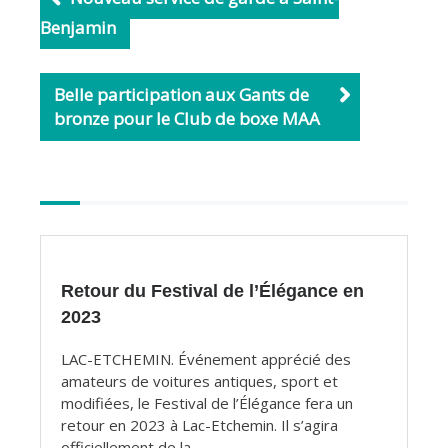
o
Benjamin
o
k
Belle participation aux Gants de
bronze pour le Club de boxe MAA
Autres
articles
Retour du Festival de l’Élégance en
2023
LAC-ETCHEMIN. Événement apprécié des
amateurs de voitures antiques, sport et
modifiées, le Festival de l’Élégance fera un
retour en 2023 à Lac-Etchemin. Il s’agira
officiellement de la ...