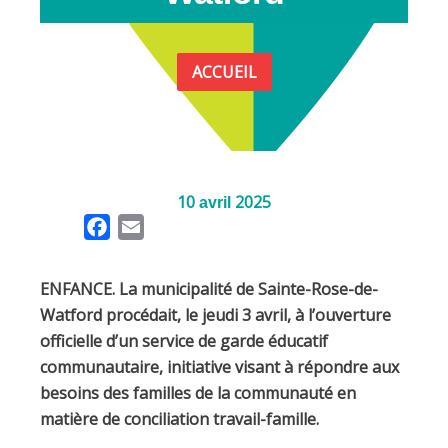
ACCUEIL
10
2025
avril
F
E
a
m
c
a
ENFANCE. La municipalité de Sainte-Rose-de-
e
i
Watford procédait, le jeudi 3 avril, à l’ouverture
b
l
officielle d’un service de garde éducatif
o
communautaire, initiative visant à répondre aux
o
besoins des familles de la communauté en
k
matière de conciliation travail-famille.