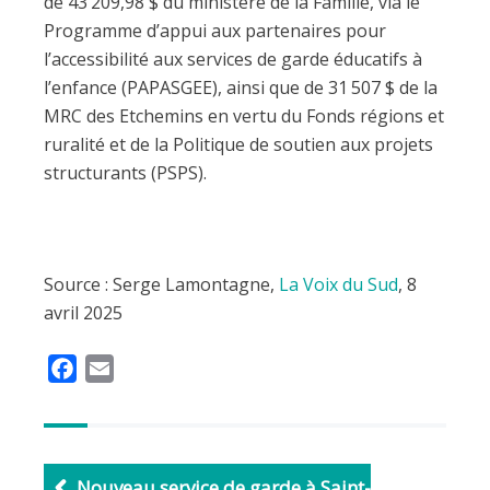
de 43 209,98 $ du ministère de la Famille, via le
Programme d’appui aux partenaires pour
l’accessibilité aux services de garde éducatifs à
l’enfance (PAPASGEE), ainsi que de 31 507 $ de la
MRC des Etchemins en vertu du Fonds régions et
ruralité et de la Politique de soutien aux projets
structurants (PSPS).
Source : Serge Lamontagne,
La Voix du Sud
, 8
avril 2025
F
E
a
m
c
a
e
i
b
l
Nouveau service de garde à Saint-