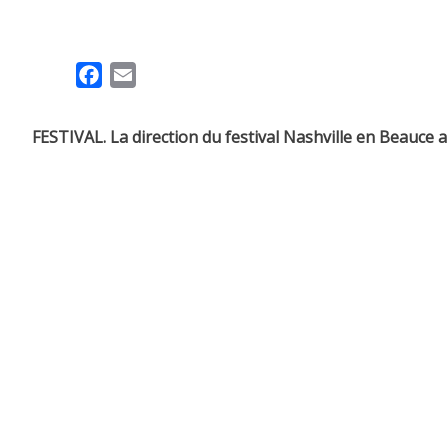
F
E
a
m
c
a
FESTIVAL. La direction du festival Nashville en Beauce a
e
i
b
l
o
o
k