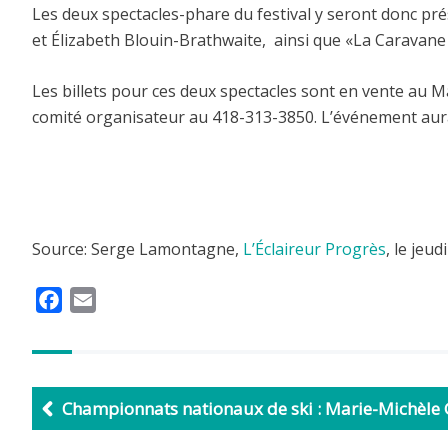
Les deux spectacles-phare du festival y seront donc pré
et Élizabeth Blouin-Brathwaite, ainsi que «La Caravane
Les billets pour ces deux spectacles sont en vente au M
comité organisateur au 418-313-3850. L’événement aura l
Source: Serge Lamontagne,
L’Éclaireur Progrès
, le jeud
F
E
a
m
c
a
e
i
b
l
Championnats nationaux de ski : Marie-Michèle
o