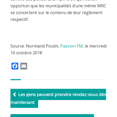
opportun que les municipalités d’une même MRC
se concertent sur le contenu de leur règlement
respectif.
Source: Normand Poulin,
Passion FM
, le mercredi
10 octobre 2018
F
E
a
m
c
a
e
i
b
l
Les gens peuvent prendre rendez-vous dès
o
maintenant
o
k