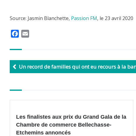
Source: Jasmin Blanchette,
Passion FM
, le 23 avril 2020
F
E
a
m
c
a
e
i
b
l
Un record de familles qui ont eu recours à la ba
o
o
k
Autres
articles
Les finalistes aux prix du Grand Gala de la
Chambre de commerce Bellechasse-
Etchemins annoncés