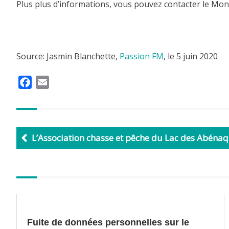
Plus plus d’informations, vous pouvez contacter le Mon
Source: Jasmin Blanchette,
Passion FM
, le 5 juin 2020
F
E
a
m
c
a
e
i
b
l
L’Association chasse et pêche du Lac des Abénaqu
o
o
k
Autres
articles
Fuite de données personnelles sur le