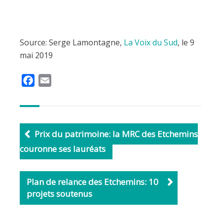
Source: Serge Lamontagne,
La Voix du Sud
, le 9
mai 2019
F
E
a
m
c
a
e
i
b
l
Prix du patrimoine: la MRC des Etchemins
o
couronne ses lauréats
o
k
Plan de relance des Etchemins: 10
projets soutenus