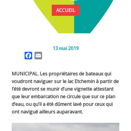
ACCUEIL
13
2019
mai
F
E
a
m
c
a
MUNICIPAL. Les propriétaires de bateaux qui
e
i
voudront naviguer sur le lac Etchemin à partir de
b
l
l’été devront se munir d’une vignette attestant
o
que leur embarcation ne circule que sur ce plan
o
d’eau, ou qu’il a été dûment lavé pour ceux qui
k
ont navigué ailleurs auparavant.