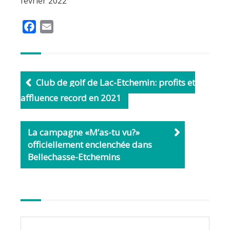
février 2022
F
E
a
m
c
a
e
i
b
l
Club de golf de Lac-Etchemin: profits et
o
affluence record en 2021
o
k
La campagne «M’as-tu vu?»
officiellement enclenchée dans
Bellechasse-Etchemins
Autres
articles