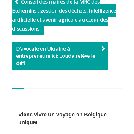
b
l
Conseil des maires de la MRC des
o
Etchemins : gestion des déchets, intelligence
o
artificielle et avenir agricole au cœur des
k
discussions
D’avocate en Ukraine à
entrepreneure ici: Louda relève le
défi
Autres
articles
Viens vivre un voyage en Belgique
unique!