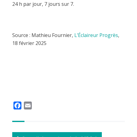
24 h par jour, 7 jours sur 7.
Source : Mathieu Fournier,
L’Éclaireur Progrès
,
18 février 2025
F
E
a
m
c
a
e
i