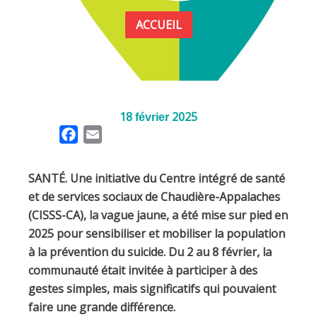
ACCUEIL
18
2025
février
F
E
a
m
c
a
SANTÉ. Une initiative du Centre intégré de santé
e
i
et de services sociaux de Chaudière-Appalaches
b
l
(CISSS-CA), la vague jaune, a été mise sur pied en
o
2025 pour sensibiliser et mobiliser la population
o
à la prévention du suicide. Du 2 au 8 février, la
k
communauté était invitée à participer à des
gestes simples, mais significatifs qui pouvaient
faire une grande différence.