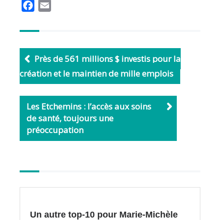
F
E
a
m
c
a
e
i
b
l
Près de 561 millions $ investis pour la
o
création et le maintien de mille emplois
o
k
Les Etchemins : l’accès aux soins
de santé, toujours une
préoccupation
Autres
articles
Un autre top-10 pour Marie-Michèle