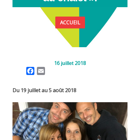
ACCUEIL
16
2018
juillet
F
E
a
m
c
a
Du 19 juillet au 5 août 2018
e
i
b
l
o
o
k