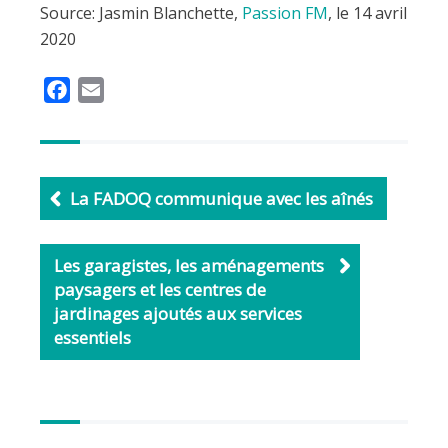
Source: Jasmin Blanchette,
Passion FM
, le 14 avril
2020
F
E
a
m
c
a
e
i
b
l
La FADOQ communique avec les aînés
o
o
Les garagistes, les aménagements
k
paysagers et les centres de
jardinages ajoutés aux services
essentiels
Autres