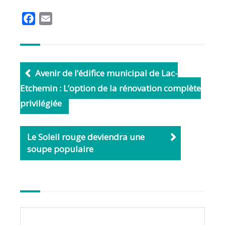
F
E
a
m
c
a
e
i
b
l
Avenir de l’édifice municipal de Lac-
o
Etchemin : L’option de la rénovation complète
o
privilégiée
k
Le Soleil rouge deviendra une
soupe populaire
Autres
articles