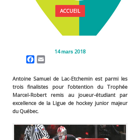
ACCUEIL
14
2018
mars
F
E
a
m
c
a
Antoine Samuel de Lac-Etchemin est parmi les
e
i
trois finalistes pour l’obtention du Trophée
b
l
Marcel-Robert remis au joueur-étudiant par
o
excellence de la Ligue de hockey junior majeur
o
du Québec.
k