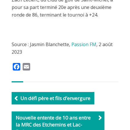
pour sa part terminé 20e après une deuxième
ronde de 86, terminant le tournoi à +24.
Source : Jasmin Blanchette,
Passion FM
, 2 août
2023
F
E
a
m
c
a
e
i
b
l
Un défi père et fils d’envergure
o
o
Nouvelle entente de 10 ans entre
k
la MRC des Etchemins et Lac-