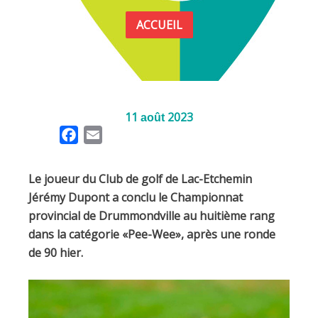
ACCUEIL
11
2023
août
F
E
a
m
c
a
Le joueur du Club de golf de Lac-Etchemin
e
i
Jérémy Dupont a conclu le Championnat
b
l
provincial de Drummondville au huitième rang
o
dans la catégorie «Pee-Wee», après une ronde
o
de 90 hier.
k