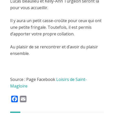
Lucas Beaulieu et Kelly-Ann Turgeon seront là
pour vous accueillir.
Il y aura un petit casse-croûte pour ceux qui ont
une petite fringale. Toutefois, il est permis
d’apporter votre propre collation.
Au plaisir de se rencontrer et d’avoir du plaisir
ensemble.
Source : Page Facebook
Loisirs de Saint-
Magloire
F
E
a
m
c
a