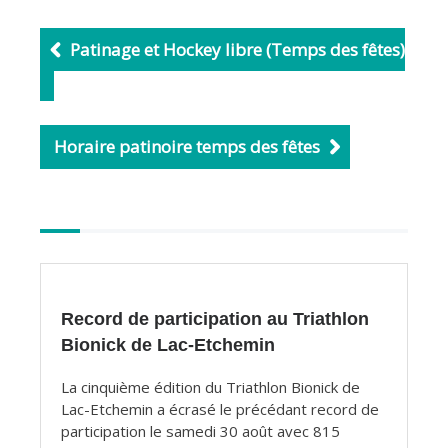
e
i
b
l
Patinage et Hockey libre (Temps des fêtes)
o
o
k
Horaire patinoire temps des fêtes
Autres
articles
Record de participation au Triathlon
Bionick de Lac-Etchemin
La cinquième édition du Triathlon Bionick de
Lac-Etchemin a écrasé le précédant record de
participation le samedi 30 août avec 815