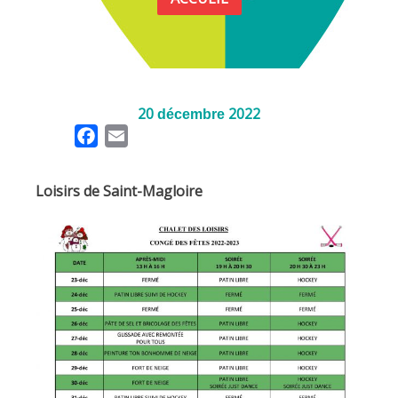
20
2022
décembre
F
E
a
m
c
a
Loisirs de Saint-Magloire
e
i
b
l
o
o
k