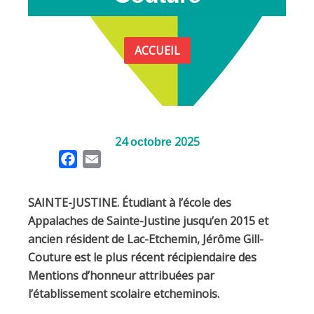
ACCUEIL
24
2025
octobre
F
E
a
m
c
a
SAINTE-JUSTINE. Étudiant à l’école des
e
i
Appalaches de Sainte-Justine jusqu’en 2015 et
b
l
ancien résident de Lac-Etchemin, Jérôme Gill-
o
Couture est le plus récent récipiendaire des
o
Mentions d’honneur attribuées par
k
l’établissement scolaire etcheminois.