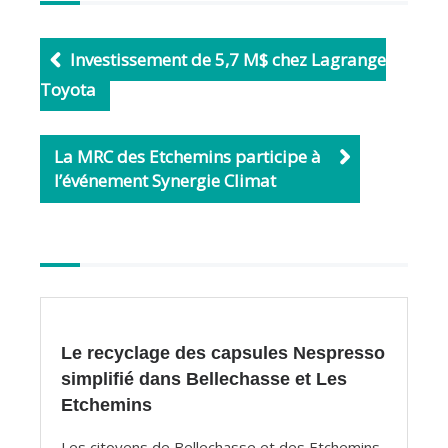
c
a
e
i
b
l
Investissement de 5,7 M$ chez Lagrange
o
Toyota
o
k
La MRC des Etchemins participe à
l’événement Synergie Climat
Autres
articles
Le recyclage des capsules Nespresso
simplifié dans Bellechasse et Les
Etchemins
Les citoyens de Bellechasse et des Etchemins