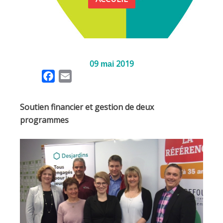
09
2019
mai
F
E
a
m
c
a
Soutien financier et gestion de deux
e
i
programmes
b
l
o
o
k