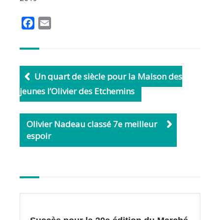
F
E
a
m
c
a
e
i
b
l
Un quart de siècle pour la Maison des
o
jeunes l’Olivier des Etchemins
o
k
Olivier Nadeau classé 7e meilleur
espoir
Autres
articles