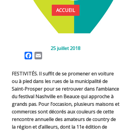
ACCUEIL
25
2018
juillet
F
E
a
m
c
a
FESTIVITÉS. Il suffit de se promener en voiture
e
i
ou à pied dans les rues de la municipalité de
b
l
Saint-Prosper pour se retrouver dans l’ambiance
o
du festival Nashville en Beauce qui approche à
o
grands pas. Pour l’occasion, plusieurs maisons et
k
commerces sont décorés aux couleurs de cette
rencontre annuelle des amateurs de country de
la région et d’ailleurs, dont la 11e édition de