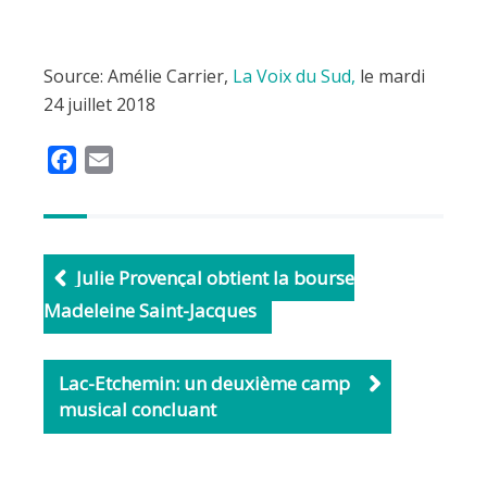
Source: Amélie Carrier,
La Voix du Sud,
le mardi
24 juillet 2018
F
E
a
m
c
a
e
i
b
l
Julie Provençal obtient la bourse
o
Madeleine Saint-Jacques
o
k
Lac-Etchemin: un deuxième camp
musical concluant