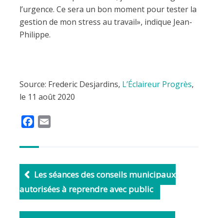
l’urgence. Ce sera un bon moment pour tester la
gestion de mon stress au travail», indique Jean-
Philippe.
Source: Frederic Desjardins,
L’Éclaireur Progrès
,
le 11 août 2020
F
E
a
m
c
a
e
i
b
l
Les séances des conseils municipaux
o
autorisées à reprendre avec public
o
k