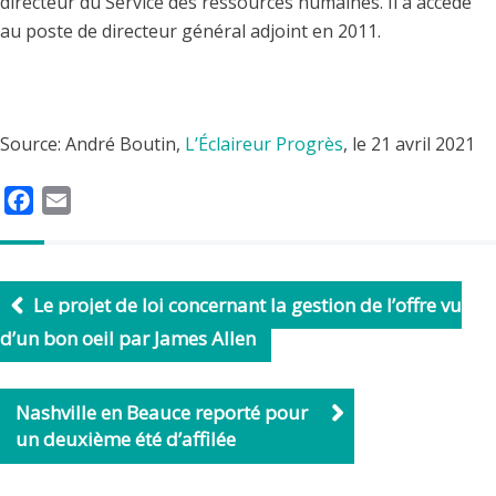
directeur du Service des ressources humaines. Il a accédé
au poste de directeur général adjoint en 2011.
Source: André Boutin,
L’Éclaireur Progrès
, le 21 avril 2021
F
E
a
m
c
a
e
i
Le projet de loi concernant la gestion de l’offre vu
b
l
d’un bon oeil par James Allen
o
o
k
Nashville en Beauce reporté pour
un deuxième été d’affilée