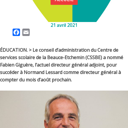
21
2021
avril
F
E
a
m
c
a
ÉDUCATION. > Le conseil d’administration du Centre de
e
i
services scolaire de la Beauce-Etchemin (CSSBE) a nommé
b
l
Fabien Giguère, l’actuel directeur général adjoint, pour
o
succéder à Normand Lessard comme directeur général à
o
compter du mois d’août prochain.
k