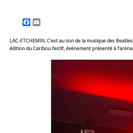
F
E
a
m
c
a
LAC-ETCHEMIN. C’est au son de la musique des Beatles, l
e
i
édition du Caribou festif, événement présenté à l’aréna
b
l
o
o
k