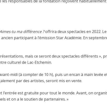
ue les responsables de la fondation reçoivent habituellement
Aimes-tu ma différence ?
offrira deux spectacles en 2022. Le 
d, ancien participant à l’émission Star Académie. En septemb
ésentations, mais ce seront deux spectacles différents », pr
ntre culturel de Lac-Etchemin.
avant-midi (à compter de 10 h), puis un encan à main levée e
galement par des artistes, seront mis en vente.
és et l’entrée est gratuite pour tout le monde. Avant, on org
ls et on a le soutien de partenaires. »