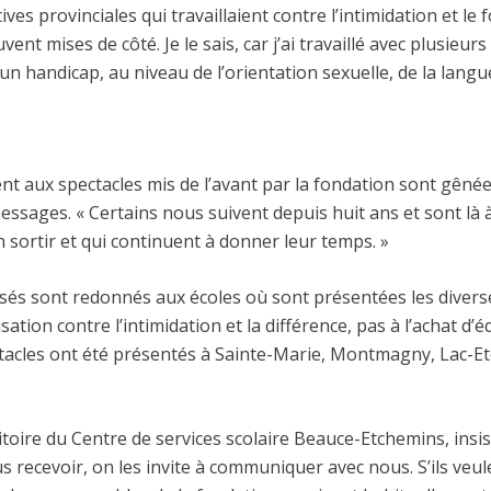
tives provinciales qui travaillaient contre l’intimidation et le
ent mises de côté. Je le sais, car j’ai travaillé avec plusieurs
un handicap, au niveau de l’orientation sexuelle, de la langu
ent aux spectacles mis de l’avant par la fondation sont gênée
essages. « Certains nous suivent depuis huit ans et sont là 
en sortir et qui continuent à donner leur temps. »
sés sont redonnés aux écoles où sont présentées les diverse
lisation contre l’intimidation et la différence, pas à l’achat 
pectacles ont été présentés à Sainte-Marie, Montmagny, Lac-E
ritoire du Centre de services scolaire Beauce-Etchemins, insi
us recevoir, on les invite à communiquer avec nous. S’ils veu