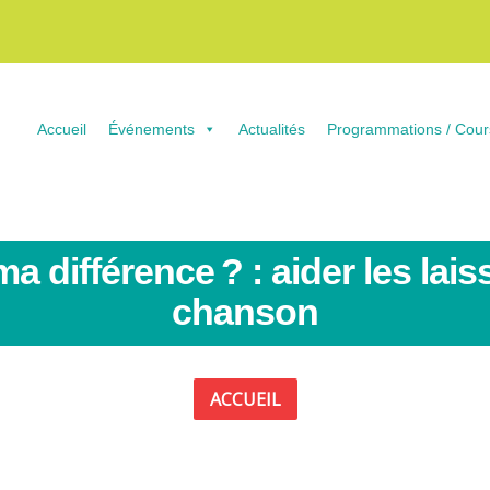
Accueil
Événements
Actualités
Programmations / Cour
 différence ? : aider les lais
chanson
ACCUEIL