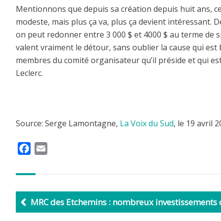
Mentionnons que depuis sa création depuis huit ans, ce 
modeste, mais plus ça va, plus ça devient intéressant. 
on peut redonner entre 3 000 $ et 4000 $ au terme de s
valent vraiment le détour, sans oublier la cause qui est b
membres du comité organisateur qu’il préside et qui es
Leclerc.
Source: Serge Lamontagne,
La Voix du Sud
, le 19 avril 
F
E
a
m
c
a
e
i
b
l
MRC des Etchemins : nombreux investissements 
o