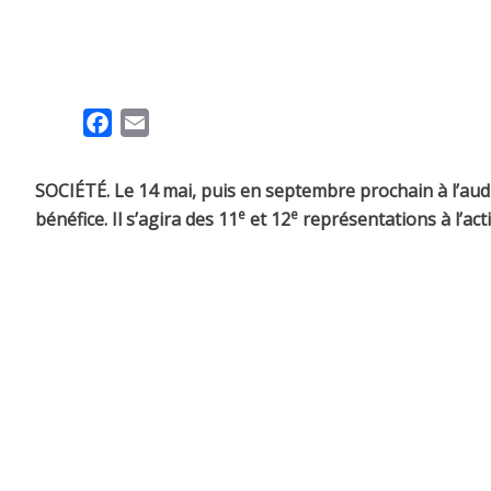
F
E
a
m
c
a
SOCIÉTÉ. Le 14 mai, puis en septembre prochain à l’audi
e
i
e
e
bénéfice. Il s’agira des 11
et 12
représentations à l’acti
b
l
o
o
k