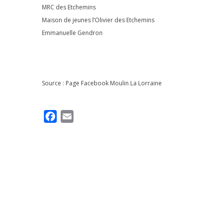
MRC des Etchemins
Maison de jeunes l’Olivier des Etchemins
Emmanuelle Gendron
Source : Page Facebook
Moulin La Lorraine
F
E
a
m
c
a
e
i
b
l
o
o
k