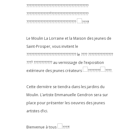
????????????????????????????????????????
????????????????́????????????????????????
????????????????????????????????
!
Le Moulin La Lorraine et la Maison des jeunes de
Saint-Prosper, vous invitent le
???????????????????????????????? le ???? ????????????????
????̀ ???????????? au vernissage de l’exposition
extérieure des jeunes créateurs
.
Cette dernière se tiendra dans les jardins du
Moulin. L’artiste Emmanuelle Gendron sera sur
place pour présenter les oeuvres des jeunes
artistes d’ici.
Bienvenue à tous
!