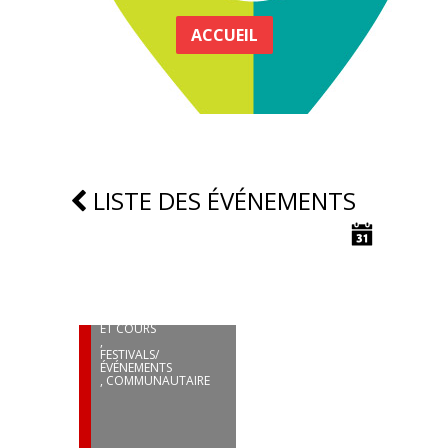
ACCUEIL
LISTE DES ÉVÉNEMENTS
27
JUIN
SAMEDIS D’BOUGER
ETCHEMINS –
PROGRAMMATION
ÉTÉ-AUTOMNE 2026
SPORTS/PLEIN-AIR
,
PROGRAMMATIONS
ET COURS
,
FESTIVALS/
ÉVÉNEMENTS
,
COMMUNAUTAIRE