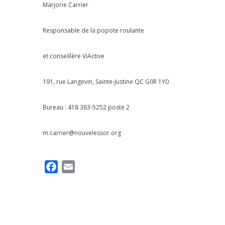
Marjorie Carrier
Responsable de la popote roulante
et conseillère ViActive
191, rue Langevin, Sainte-Justine QC G0R 1Y0
Bureau : 418 383-5252 poste 2
m.carrier@nouvelessor.org
F
E
a
m
c
a
e
i
b
l