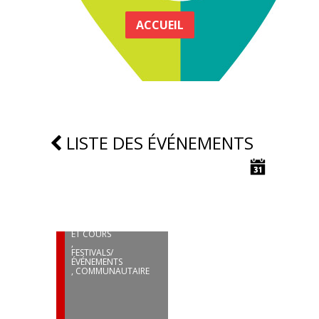
ACCUEIL
LISTE DES ÉVÉNEMENTS
12
SEP
SAMEDIS D’BOUGER
ETCHEMINS –
PROGRAMMATION
ÉTÉ-AUTOMNE 2026
SPORTS/PLEIN-AIR
,
PROGRAMMATIONS
ET COURS
,
FESTIVALS/
ÉVÉNEMENTS
,
COMMUNAUTAIRE