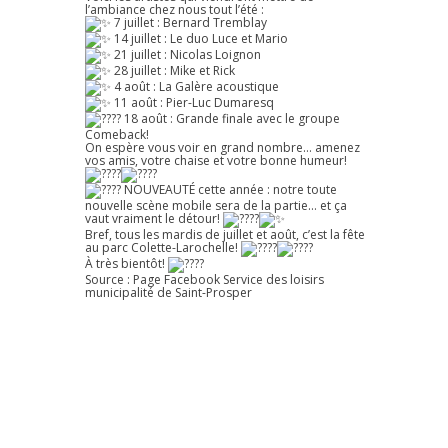
l’ambiance chez nous tout l’été :
7 juillet : Bernard Tremblay
14 juillet : Le duo Luce et Mario
21 juillet : Nicolas Loignon
28 juillet : Mike et Rick
4 août : La Galère acoustique
11 août : Pier-Luc Dumaresq
18 août : Grande finale avec le groupe
Comeback!
On espère vous voir en grand nombre… amenez
vos amis, votre chaise et votre bonne humeur!
NOUVEAUTÉ cette année : notre toute
nouvelle scène mobile sera de la partie… et ça
vaut vraiment le détour!
Bref, tous les mardis de juillet et août, c’est la fête
au parc Colette-Larochelle!
À très bientôt!
Source : Page Facebook
Service des loisirs
municipalité de Saint-Prosper