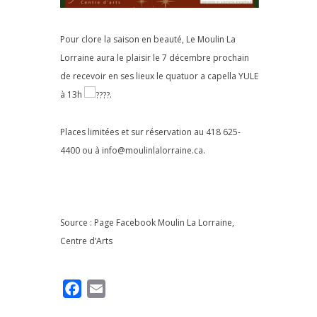
Pour clore la saison en beauté, Le Moulin La
Lorraine aura le plaisir le 7 décembre prochain
de recevoir en ses lieux le quatuor a capella YULE
à 13h
.
Places limitées et sur réservation au 418 625-
4400 ou à info@moulinlalorraine.ca.
Source : Page Facebook
Moulin La Lorraine,
Centre d’Arts
F
E
a
m