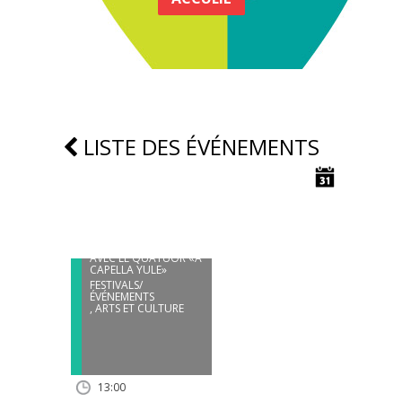
LISTE DES ÉVÉNEMENTS
07
DÉC
NOËL AU MOULIN
AVEC LE QUATUOR «A
CAPELLA YULE»
FESTIVALS/
ÉVÉNEMENTS
,
ARTS ET CULTURE
13:00